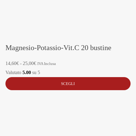
Magnesio-Potassio-Vit.C 20 bustine
Fascia
14,60
€
-
25,00
€
IVA Inclusa
di
Valutato
5.00
su 5
prezzo:
SCEGLI
da
14,60€
a
25,00€